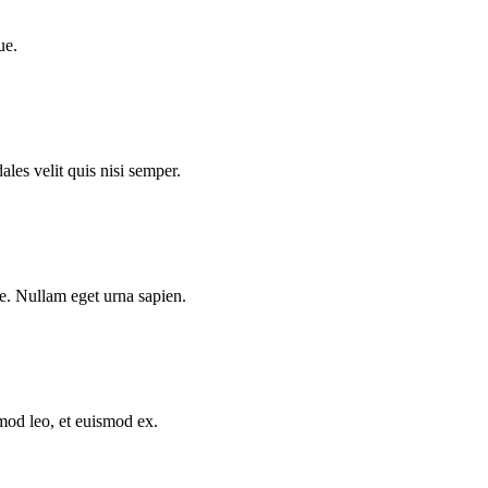
ue.
ales velit quis nisi semper.
te. Nullam eget urna sapien.
mod leo, et euismod ex.