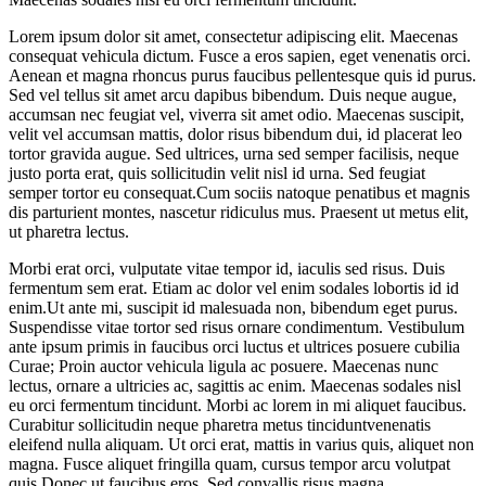
Lorem ipsum dolor sit amet, consectetur adipiscing elit. Maecenas
consequat vehicula dictum. Fusce a eros sapien, eget venenatis orci.
Aenean et magna rhoncus purus faucibus pellentesque quis id purus.
Sed vel tellus sit amet arcu dapibus bibendum. Duis neque augue,
accumsan nec feugiat vel, viverra sit amet odio. Maecenas suscipit,
velit vel accumsan mattis, dolor risus bibendum dui, id placerat leo
tortor gravida augue. Sed ultrices, urna sed semper facilisis, neque
justo porta erat, quis sollicitudin velit nisl id urna. Sed feugiat
semper tortor eu consequat.Cum sociis natoque penatibus et magnis
dis parturient montes, nascetur ridiculus mus. Praesent ut metus elit,
ut pharetra lectus.
Morbi erat orci, vulputate vitae tempor id, iaculis sed risus. Duis
fermentum sem erat. Etiam ac dolor vel enim sodales lobortis id id
enim.Ut ante mi, suscipit id malesuada non, bibendum eget purus.
Suspendisse vitae tortor sed risus ornare condimentum. Vestibulum
ante ipsum primis in faucibus orci luctus et ultrices posuere cubilia
Curae; Proin auctor vehicula ligula ac posuere. Maecenas nunc
lectus, ornare a ultricies ac, sagittis ac enim. Maecenas sodales nisl
eu orci fermentum tincidunt. Morbi ac lorem in mi aliquet faucibus.
Curabitur sollicitudin neque pharetra metus tinciduntvenenatis
eleifend nulla aliquam. Ut orci erat, mattis in varius quis, aliquet non
magna. Fusce aliquet fringilla quam, cursus tempor arcu volutpat
quis.Donec ut faucibus eros. Sed convallis risus magna.